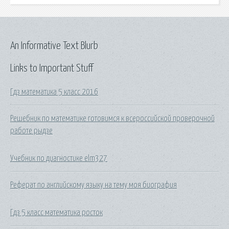
An Informative Text Blurb
Links to Important Stuff
Гдз математика 5 класс 2016
Решебник по математике готовимся к всероссийской проверочной
работе рыдзе
Учебник по диагностике elm327
Реферат по английскому языку на тему моя биография
Гдз 5 класс математика росток