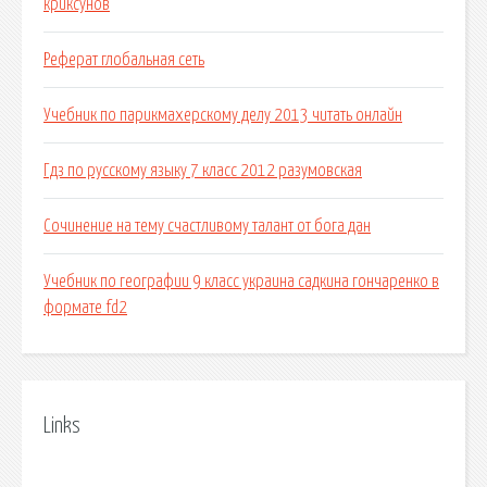
криксунов
Реферат глобальная сеть
Учебник по парикмахерскому делу 2013 читать онлайн
Гдз по русскому языку 7 класс 2012 разумовская
Сочинение на тему счастливому талант от бога дан
Учебник по географии 9 класс украина садкина гончаренко в
формате fd2
Links