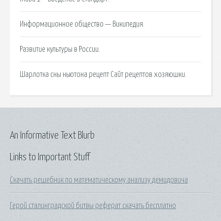
Информационное общество — Википедия.
Развитие культуры в России.
Шарлотка сны ньютона рецепт Сайт рецептов хозяюшки.
An Informative Text Blurb
Links to Important Stuff
Скачать решебник по математическому анализу демидовича
Герой сталинградской битвы реферат скачать бесплатно