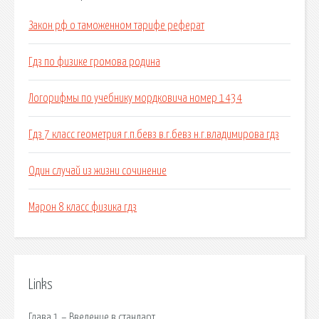
Закон рф о таможенном тарифе реферат
Гдз по физике громова родина
Логорифмы по учебнику мордковича номер 1434
Гдз 7 класс геометрия г.п.бевз в.г.бевз н.г.владимирова гдз
Один случай из жизни сочинение
Марон 8 класс физика гдз
Links
Глава 1 – Введение в стандарт.