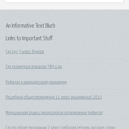
An Informative Text Blurb
Links to Important Stuff
Гдз рус 5 класс бунеев
Гдз геометрия атанасян 789 и др
Реферат к кандидатскому минимуму
Решебник обществоведение 11 класс вишневский 2010
Медицинская этика и деонтология определение реферат
Гдз по обществознанию 7 класс рабочая тетрадь русское слово