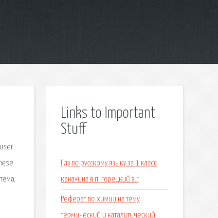
Links to Important
Stuff
 user
these
Гдз по русскому языку за 1 класс
тема,
канакина в.п. горецкий в.г
Реферат по химии на тему
термический и каталитический