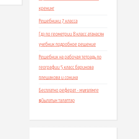
кренинг
Решебники 7 класса
Гдз по геометрии 8 класс атанасян
учебник подробное решение
Решебник на рабочая тетрадь по
географии 5 класс баринова
плешакова и сонина
Бесплатно реферат - мұғалімге
қойылатын талаптар