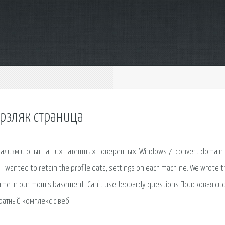
ерзляк страница
онализм и опыт наших патентных поверенных. Windows 7: convert domain
nd I wanted to retain the profile data, settings on each machine. We wrote 
Game in our mom’s basement. Can’t use Jeopardy questions Поисковая сиc
атный комплекс с веб.