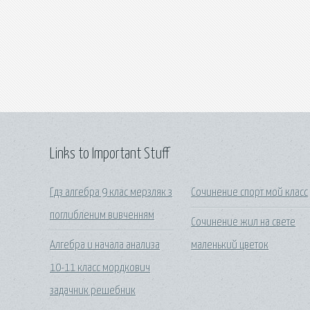
Links to Important Stuff
Гдз алгебра 9 клас мерзляк з
Сочинение спорт мой класс
поглибленим вивченням
Сочинение жил на свете
Алгебра и начала анализа
маленький цветок
10-11 класс мордкович
задачник решебник