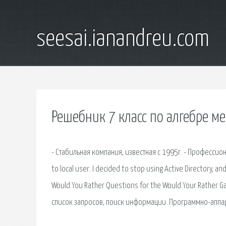
seesai.ianandreu.com
Решебник 7 класс по алгебре м
- Стабильная компания, известная с 1995г. - Професси
to local user. I decided to stop using Active Directory, a
Would You Rather Questions for the Would Your Rather 
список запросов, поиск информации. Программно-аппар