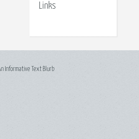
Links
n Informative Text Blurb