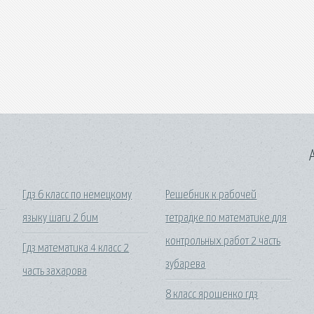
A
Гдз 6 класс по немецкому
Решебник к рабочей
языку шаги 2 бим
тетрадке по математике для
контрольных работ 2 часть
Гдз математика 4 класс 2
зубарева
часть захарова
8 класс ярошенко гдз