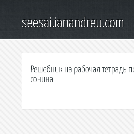
seesai.ianandreu.com
Решебник на рабочая тетрадь п
сонина