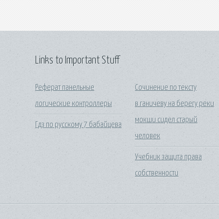
Links to Important Stuff
Реферат панельные
Сочинение по тексту
логические контроллеры
в.ганичеву на берегу реки
мокши сидел старый
Гдз по русскому 7 бабайцева
человек
Учебник защита права
собственности