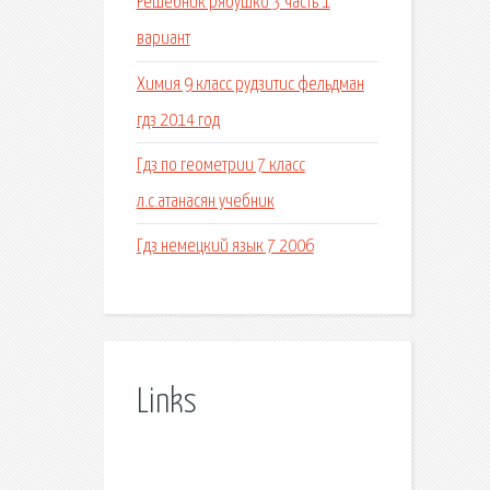
Решебник рябушко 3 часть 1
вариант
Химия 9 класс рудзитис фельдман
гдз 2014 год
Гдз по геометрии 7 класс
л.с.атанасян учебник
Гдз немецкий язык 7 2006
Links