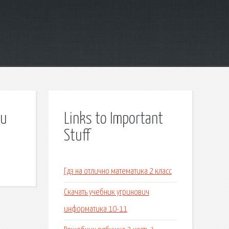
 и
Links to Important
Stuff
Гдз на отлично математика 2 класс
Скачать учебник угринович
информатика 10-11