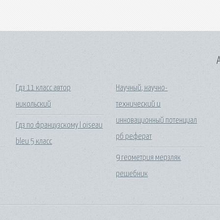
A
Гдз 11 класс автор
Научный, научно-
никольский
технический и
инновационный потенциал
Гдз по французскому l oiseau
рб реферат
bleu 5 класс
9 геометрия мерзляк
решебник