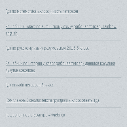
Гдз по математике 2класс 3 часть петерсон
Решебник 6 класс по английскому языку рабочая тетрадь rainbow
english
Гдз по русскому языку разумовская 2016 6 класс
Решебник по истории 7 класс рабочая тетрадь данилов косулина
лукутин соколова
Гдз онлайн петерсон 5 класс
Комплексный анализ текста груздева 7 класс ответы гдз
Решебник по литературе 4 учебник