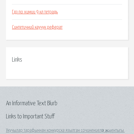
Гдз по химии 9 кл тетрадь
Синтетичний каучук реферат
Links
An Informative Text Blurb
Links to Important Stuff
Укучылар тарафыннан конкурска язылган сочинениеләр җыентыгы.