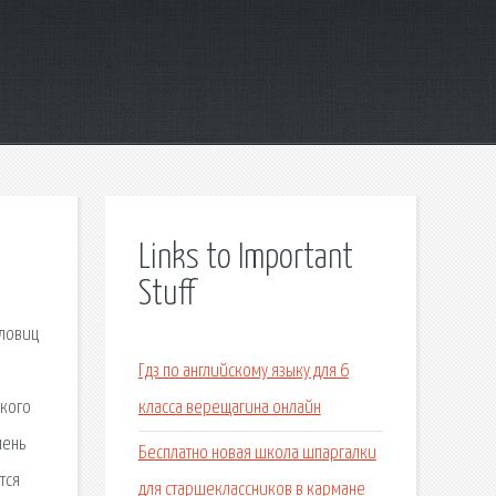
Links to Important
Stuff
словиц
Гдз по английскому языку для 6
ского
класса верещагина онлайн
мень
Бесплатно новая школа шпаргалки
тся
для старшеклассников в кармане