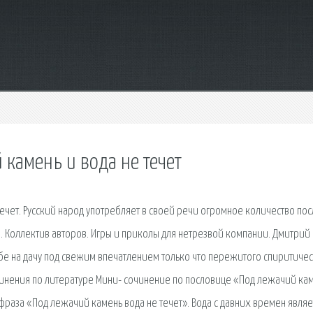
 камень и вода не течет
ечет. Русский народ употребляет в своей речи огромное количество по
но. Коллектив авторов. Игры и приколы для нетрезвой компании. Дмитрий
ебе на дачу под свежим впечатлением только что пережитого спиритиче
очинения по литературе Мини- сочинение по пословице «Под лежачий ка
 фраза «Под лежачий камень вода не течет». Вода с давних времен являе