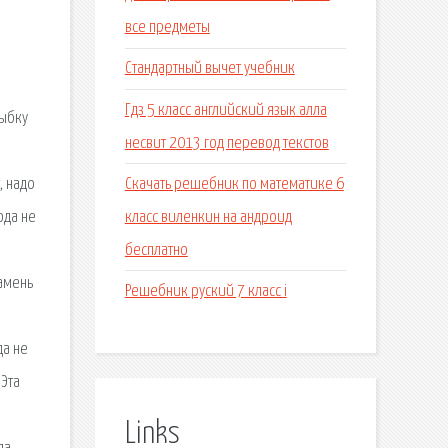
все предметы
й
Стандартный вычет учебник
Гдз 5 класс английский язык алла
рыбку
несвит 2013 год перевод текстов
Скачать решебник по математике 6
, надо
класс виленкин на андроид
ода не
бесплатно
камень
Решебник руский 7 класс i
да не
Эта
Links