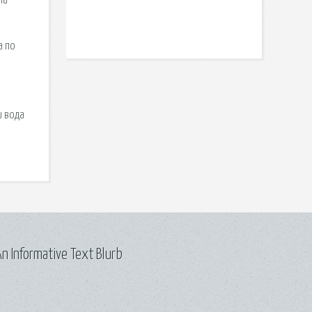
ла
а по
и вода
n Informative Text Blurb