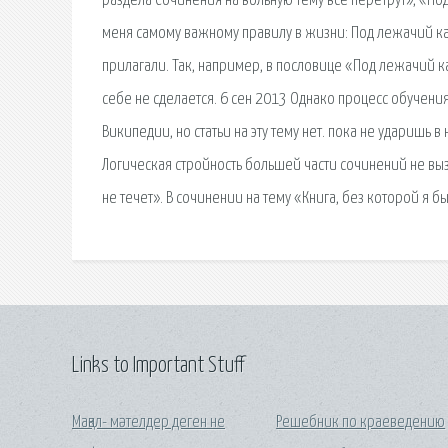
раздела Сочинения на вольную тему все перетрут», «Под
меня самому важному правилу в жизни: Под лежачий кам
прилагали. Так, например, в пословице «Под лежачий ка
себе не сделается. 6 сен 2013 Однако процесс обучения
Википедии, но статьи на эту тему нет. пока не ударишь 
Логическая стройность большей части сочинений не вы
не течет». В сочинении на тему «Книга, без которой я б
Links to Important Stuff
Мақал- мәтелдер деген не
Решебник по краеведению