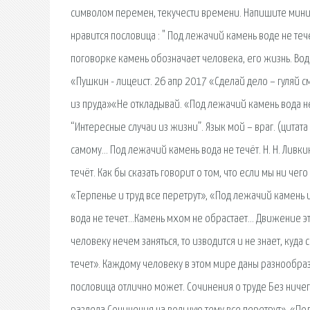
символом перемен, текучести времени. Напишите мини-
нравится пословица : " Под лежачий камень воде не теч
поговорке камень обозначает человека, его жизнь. Вод
«Пушкин - лицеист. 26 апр 2017 «Сделай дело – гуляй 
из пруда»«Не откладывай. «Под лежачий камень вода н
“Интересные случаи из жизни”. Язык мой – враг. (цитата
самому… Под лежачий камень вода не течёт. H. H. Ливки
течёт. Как бы сказать говорит о том, что если мы ни чего
«Терпенье и труд все перетрут», «Под лежачий камень и
вода не течет…Камень мхом не обрастает… Движение это 
человеку нечем заняться, то изводится и не знает, куда
течет». Каждому человеку в этом мире даны разнообра
пословица отлично может. Сочинения о труде Без ниче