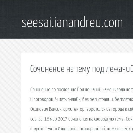
seesai.ianandreu.com
Сочинение на тему под лежачий
Сочинение по пословице Под лежачий камень вода не т
и поговорок. Читать онлайн, без регистрации, бесплат
Осипович Ваксин, архитектор, воротился из города к с
сеанса. 18 мар 2017 Сочинения на свободную тему · С
вода не течет» Известной поговоркой об этом является