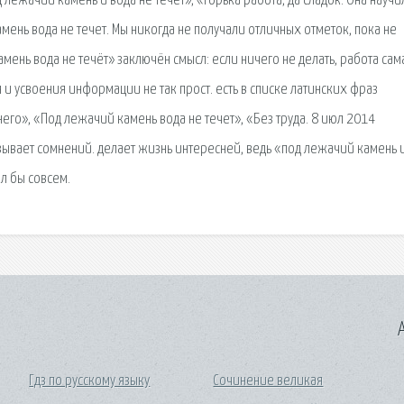
 лежачий камень и вода не течет», «Горька работа, да сладок. Она научи
ень вода не течет. Мы никогда не получали отличных отметок, пока не
мень вода не течёт» заключён смысл: если ничего не делать, работа сам
 и усвоения информации не так прост. есть в списке латинских фраз
в него», «Под лежачий камень вода не течет», «Без труда. 8 июл 2014
зывает сомнений. делает жизнь интересней, ведь «под лежачий камень 
ыл бы совсем.
A
Гдз по русскому языку
Сочинение великая