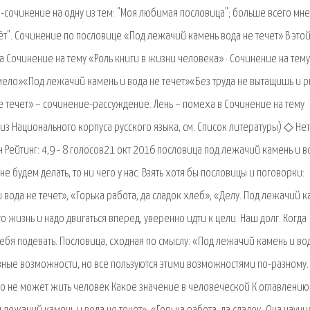
сочинение на одну из тем: "Моя любимая пословица"; больше всего мне
ёт". Сочинение по пословице «Под лежачий камень вода не течет» В это
а Сочинение на тему «Роль книги в жизни человека» · Сочинение на тему
смело»«Под лежачий камень и вода не течет»«Без труда не вытащишь и 
е течет» – сочинение-рассуждение. Лень – помеха в Сочинение на тему
 из Национального корпуса русского языка, см. Список литературы) ◇ Нет
н Рейтинг: 4,9 - 8 голосов21 окт 2016 пословица под лежачий камень и в
 не будем делать, то ни чего у нас. Взять хотя бы пословицы и поговорки:
 вода не течет», «Горька работа, да сладок хлеб», «Делу. Под лежачий 
жизнь и надо двигаться вперед, уверенно идти к цели. Наш долг. Когда
 себя подевать. Пословица, сходная по смыслу: «Под лежачий камень и во
зные возможности, но все пользуются этими возможностями по-разному. 
го не может жить человек Какое значение в человеческой К оглавлению