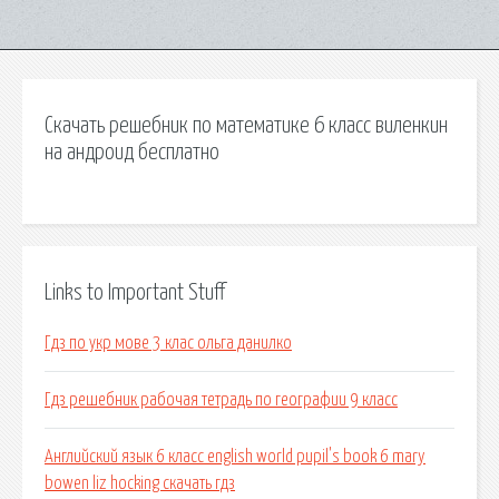
Скачать решебник по математике 6 класс виленкин
на андроид бесплатно
Links to Important Stuff
Гдз по укр мове 3 клас ольга данилко
Гдз решебник рабочая тетрадь по географии 9 класс
Английский язык 6 класс english world pupil's book 6 mary
bowen liz hocking скачать гдз