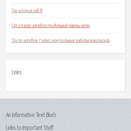
Гдз история спб 8
Гдз 10 клас алгебра профільний рівень нелін
Гдз по алгебре 7 класс контрольные работы никольский
Links
An Informative Text Blurb
Links to Important Stuff