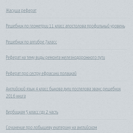
Жасуша реферат
Решебник по геометрии 11 класс апостолова профильный уровень
Решебник по алгибре 7класс
Реферат на тему виды ремонта железнодорожного пути
Реферат про сестру ефрасини полацкай
Английский язык 4 класс быкова дули поспелова эванс решебник
2016 книга
Вербицкая 5 класс гдз 2 часть
Сочинение про лобышеву екатерину на английском