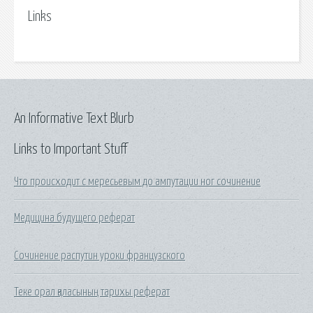
Links
An Informative Text Blurb
Links to Important Stuff
Что происходит с мересьевым до ампутации ног сочинение
Медицина будущего реферат
Сочинение распутин уроки французского
Теке орал қаласының тарихы реферат