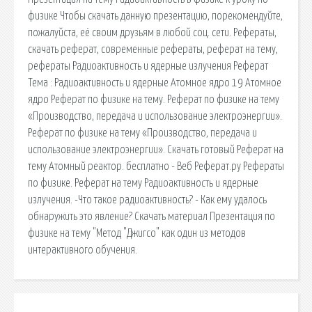
физике Чтобы скачать данную презентацию, порекомендуйте,
пожалуйста, её своим друзьям в любой соц. сети. Рефераты,
скачать реферат, современные рефераты, реферат на тему,
рефераты Радиоактивность и ядерные излучения Реферат
Тема : Радиоактивность и ядерные Атомное ядро 19 Атомное
ядро Реферат по физике на тему. Реферат по физике на тему
«Производство, передача и использование электроэнергии».
Реферат по физике на тему «Производство, передача и
использование электроэнергии». Скачать готовый Реферат на
тему Атомный реактор. бесплатно - Веб Реферат.ру Рефераты
по физике. Реферат на тему Радиоактивность и ядерные
излучения. -Что такое радиоактивность? - Как ему удалось
обнаружить это явление? Скачать материал Презентация по
физике на тему "Метод "Джигсо" как один из методов
интерактивного обучения.