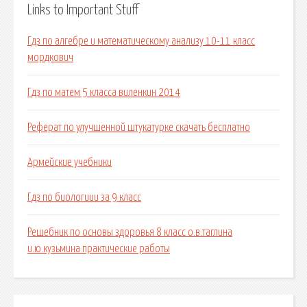
Links to Important Stuff
Гдз по алгебре и математическому анализу 10-11 класс
мордкович
Гдз по матем 5 класса виленкин 2014
Реферат по улучшенной штукатурке скачать бесплатно
Армейские учебники
Гдз по биологиии за 9 класс
Решебник по основы здоровья 8 класс о.в.таглина
и.ю.кузьмина практические работы