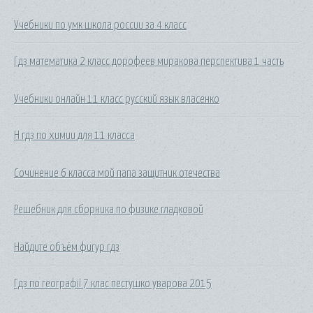
Учебники по умк школа россии за 4 класс
Гдз математика 2 класс дорофеев миракова перспектива 1 часть
Учебники онлайн 11 класс русский язык власенко
H гдз по химии для 11 класса
Сочинение 6 класса мой папа защитник отечества
Решебник для сборника по физике гладковой
Найдите объём фигур гдз
Гдз по географії 7 клас пестушко уварова 2015