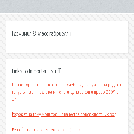
Гдзхимия 8 класс габриелян
Links to Important Stuff
Правоохранительные органы: учебник для вузов под ред о.а
галустьяна а.п кизлыка м.: юнити-дана закон и право 2005 с
14
Реферат на тему мониторинг качества поверхностных вод
Решебник по картам географии 9 класс