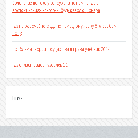
Сочинение по тексту солоухина не помню где в
воспоминаниях какого-нибудь революционера
Гдз по рабочей тетради по немецкому языку 8 класс бим
2013
Проблемы теории государства и права учебник 2014
Гдз онлайн ридер кузовлев 11
Links