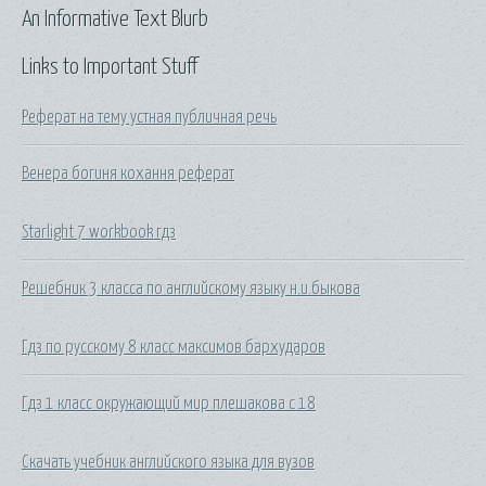
An Informative Text Blurb
Links to Important Stuff
Реферат на тему устная публичная речь
Венера богиня кохання реферат
Starlight 7 workbook гдз
Решебник 3 класса по английскому языку н.и.быкова
Гдз по русскому 8 класс максимов бархударов
Гдз 1 класс окружающий мир плешакова с 18
Скачать учебник английского языка для вузов