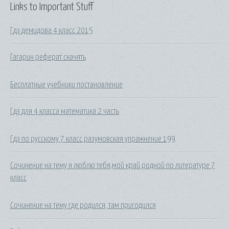
Links to Important Stuff
Гдз демидова 4 класс 2015
Гагарин реферат скачять
Бесплатные учебники постановление
Гдз для 4 класса математика 2 часть
Гдз по русскому 7 класс разумовская упражнение 199
Сочинение на тему я люблю тебя,мой край родной по литературе 7
класс
Сочинение на тему где родился, там пригодился