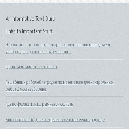
An Informative Text Blurb
Links to Important Stuff
Н. пахомова, к. рихтер, а. эндрес экологический менеджмент:
учебник для вузов скачать бесплатно .
Гдз по математике за 6 й класс
Решебник к рабочей тетрадке по математике для контрольных
работ 2 часть зубарева
Гдз по физике 10-11 рымкевич скачать
Английский язык 9 класс афанасьева и михеева гдз дрофа