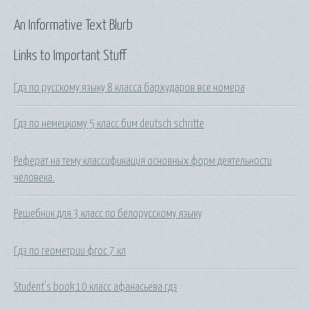
An Informative Text Blurb
Links to Important Stuff
Гдз по русскому языку 8 класса бархударов все номера
Гдз по немецкому 5 класс бим deutsch schritte
Реферат на тему классификация основных форм деятельности
человека.
Решебник для 3 класс по белорусскому языку
Гдз по геометрии фгос 7 кл
Student's book 10 класс афанасьева гдз