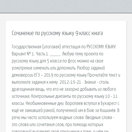
Сочинение по русскому языку 9 класс книга
Государственная (итоговая) аттестация по РУССКОМУ ЯЗЫКУ.
Вариант № 1. Часть 1. _____. Любую тему проекта по
русскому языку для 5 класса по фгос можно на свое
усмотрение изменить или дополнить. Разбор заданий
демоверсии ЕГЭ – 2019 по русскому языку Прочитайте текст и
выполните задания к нему. 2012-10-21 · Знание - столь
драгоценная вещь, что его не зазорно добывать из любого
источника. Контрольные диктанты по русскому языку 10 - 11
классы. Необыкновенные дни. Воропаев вступил в Бухарест с
ещё не зажившей раной, полученной им в бою за Кишинёв. В
речи мы часто используем водные слова. Вводные слова -
это слова или сочетания слов, при помощи которых
говорящий выражает своё отношение к тому, о чём он