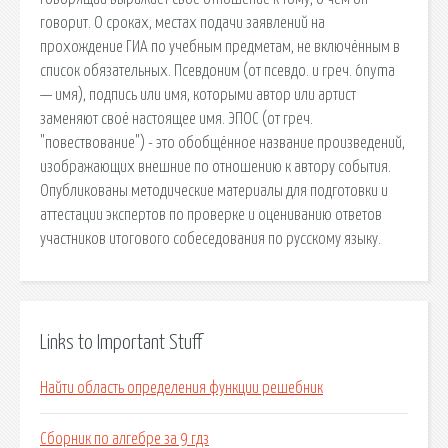
говорит. О сроках, местах подачи заявлений на
прохождение ГИА по учебным предметам, не включённым в
список обязательных. Псевдоним (от псевдо. и греч. ónyma
— имя), подпись или имя, которыми автор или артист
заменяют своё настоящее имя. ЭПОС (от греч.
"повествование") - это обобщённое название произведений,
изображающих внешние по отношению к автору события.
Опубликованы методические материалы для подготовки и
аттестации экспертов по проверке и оцениванию ответов
участников итогового собеседования по русскому языку.
Links to Important Stuff
Найти область определения функции решебник
Сборник по алгебре за 9 гдз