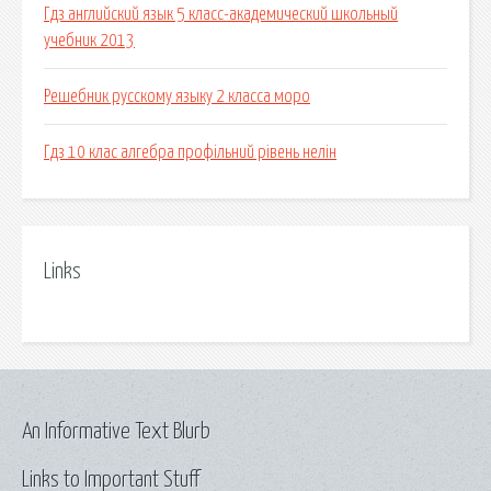
Гдз английский язык 5 класс-академический школьный
учебник 2013
Решебник русскому языку 2 класса моро
Гдз 10 клас алгебра профільний рівень нелін
Links
An Informative Text Blurb
Links to Important Stuff