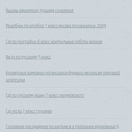
Кышкы каникуллар турында сочинение
Решебник по алгебре 7 класс москва просвещение 2009
Гдз по географии 6 класс контрольные работы дронов
Вкгдз по русскому 5 класс
Брокерские компании организация функции механизм операций
шпаргалка
Гдз по русскому языку 7 класс разумовского
Гдз тесты 7 класс груздева
Сочинение рассуждение по картине в.а тропинина кружевница 9