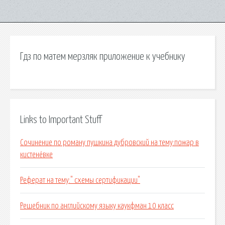
Гдз по матем мерзляк приложение к учебнику
Links to Important Stuff
Сочинение по роману пушкина дубровский на тему:пожар в
кистенёвке
Реферат на тему:" схемы сертификации"
Решебник по английскому языку каукфман 10 класс