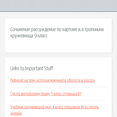
Сочинение рассуждение по картине в.а тропинина
кружевница 9 класс
Links to Important Stuff
Реферат на тему история документа оборота в россии
Гдз по английскому языку 5 класс страница 87
Учебник окружающий мир 4 класс плешаков фгос читать
онлайн