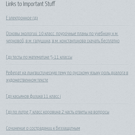
Links to Important Stuff
Е электронное гдз
Основы экологии. 10 класс. поурочные планы по учебнику н.м.
черновой, в.м. галушина, в.м. константинова скачать бесплатно
Гдз тесты по математике 5-11 классы
Реферат на лингвистическую тему по русскому языку роль диалога в
художественном тексте
Гдз касьянов физика 11 класс i
Гдз по литре 7 класс коровина 2 часть ответы на вопросы
Сочинение о сострадании к беззащитным