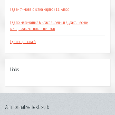
Гдз англ-мова оксана карпюк 11 класс
Гдз по математике 6 класс виленкин дидактические
материалы чесноков нешков
Гдз по ершова 6
Links
An Informative Text Blurb