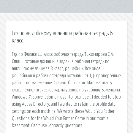
Гдз по английскому виленкин рабочая тетрадь 6
класс
Гдз по Физике 11 класс рабочая тетрадь Тихомирова С.А.
Спиши готовые домашние задания рабочая тетрадь по
английскому языку за 8 класс, решебник. Все онлайн
решебники и рабочие тетради Ботанам.нет. ГДЗ проверочные
работы по математике. Скачать бесплатно Математика. 5
класс: технологические карты уроков по учебнику Виленкина.
Windows 7: convert domain user to local user. I decided to stop
using Active Directory, and I wanted to retain the profile data,
settings on each machine. We wrote these Would You Rather
Questions for the Would Your Rather Game in our mom’s
basement. Can’t use Jeopardy questions