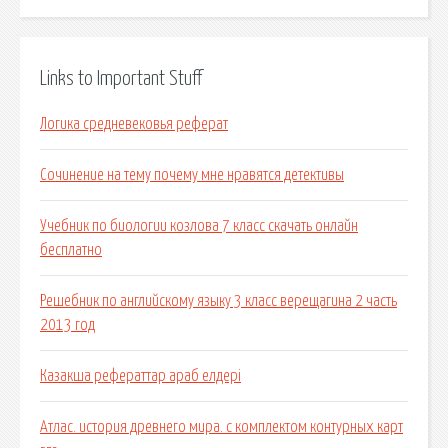
Links to Important Stuff
Логика средневековья реферат
Сочинение на тему почему мне нравятся детективы
Учебник по биологии козлова 7 класс скачать онлайн
бесплатно
Решебник по английскому языку 3 класс верещагина 2 часть
2013 год
Казакша рефераттар араб елдері
Атлас. история древнего мира. с комплектом контурных карт