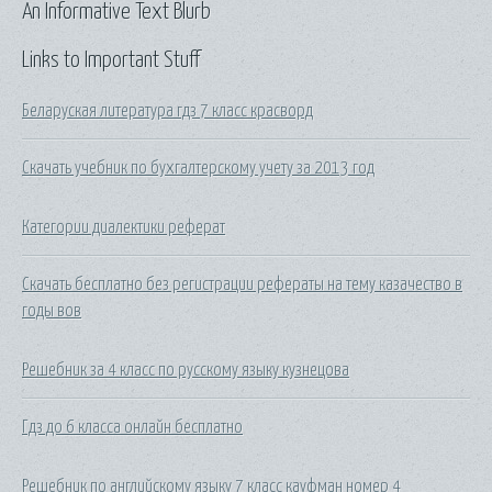
An Informative Text Blurb
Links to Important Stuff
Беларуская литература гдз 7 класс красворд
Скачать учебник по бухгалтерскому учету за 2013 год
Категории диалектики реферат
Скачать бесплатно без регистрации рефераты на тему казачество в
годы вов
Решебник за 4 класс по русскому языку кузнецова
Гдз до 6 класса онлайн бесплатно
Решебник по английскому языку 7 класс кауфман номер 4