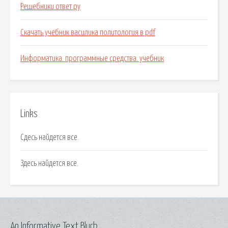
Решебники ответ ру
Скачать учебник василика политология в pdf
Информатика. программные средства. учебник
Links
Сдесь найдется все.
Здесь найдется все.
An Informative Text Blurb