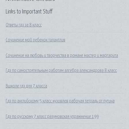
Links to Important Stuff
Ответы гдз за 8 класс
Сочинение мой ребенок талантлив
Сочинение на любовь и творчества в романе мастер и маргарита
Гдз по самостоятельным работам алгебра александрова 8 класс
Вшколе гдз для 7 класса
Гдз по английскому 5 класс кузовлев рабочая тетрадь от путина
Гдз по русскому 7 класс разумовская упражнение 199