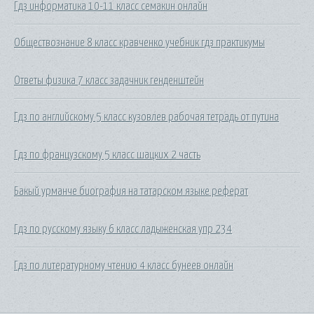
Гдз информатика 10-11 класс семакин онлайн
Обществознание 8 класс кравченко учебник гдз практикумы
Ответы физика 7 класс задачник генденштейн
Гдз по английскому 5 класс кузовлев рабочая тетрадь от путина
Гдз по французскому 5 класс шацких 2 часть
Бакый урманче биография на татарском языке реферат
Гдз по русскому языку 6 класс ладыженская упр 234
Гдз по литературному чтению 4 класс бунеев онлайн