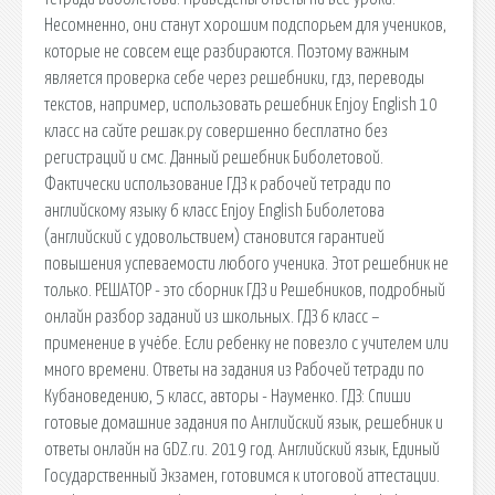
Несомненно, они станут хорошим подспорьем для учеников,
которые не совсем еще разбираются. Поэтому важным
является проверка себе через решебники, гдз, переводы
текстов, например, использовать решебник Enjoy English 10
класс на сайте решак.ру совершенно бесплатно без
регистраций и смс. Данный решебник Биболетовой.
Фактически использование ГДЗ к рабочей тетради по
английскому языку 6 класс Enjoy English Биболетова
(английский с удовольствием) становится гарантией
повышения успеваемости любого ученика. Этот решебник не
только. РЕШАТОР - это сборник ГДЗ и Решебников, подробный
онлайн разбор заданий из школьных. ГДЗ 6 класс –
применение в учёбе. Если ребенку не повезло с учителем или
много времени. Ответы на задания из Рабочей тетради по
Кубановедению, 5 класс, авторы - Науменко. ГДЗ: Спиши
готовые домашние задания по Английский язык, решебник и
ответы онлайн на GDZ.ru. 2019 год. Английский язык, Единый
Государственный Экзамен, готовимся к итоговой аттестации.