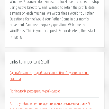
Windows 7: convert domain user to local user. I decided to stop
using Active Directory, and I wanted to retain the profile data,
settings on each machine. We wrote these Would You Rather
Questions for the Would Your Rather Game in our mom’s
basement. Can’t use Jeopardy questions Welcome to
WordPress. This is your first post. Edit or delete it, then start
blogging.
Links to Important Stuff
Гдз рабочая тетрадь 6 класс английский кузовлев лапа
костина
Політологія реферати українською
Автор учебника: елена жулина жанр: экономика глава 5