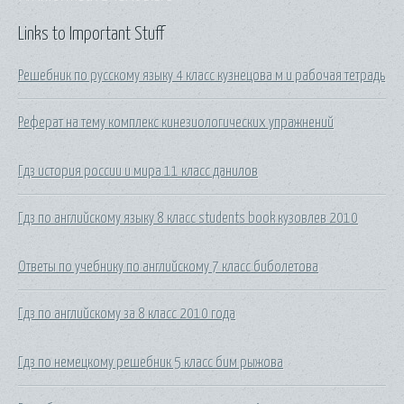
Links to Important Stuff
Решебник по русскому языку 4 класс кузнецова м и рабочая тетрадь
Реферат на тему комплекс кинезиологических упражнений
Гдз история россии и мира 11 класс данилов
Гдз по английскому языку 8 класс students book кузовлев 2010
Ответы по учебнику по английскому 7 класс биболетова
Гдз по английскому за 8 класс 2010 года
Гдз по немецкому решебник 5 класс бим рыжова