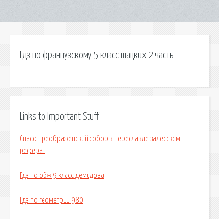
Гдз по французскому 5 класс шацких 2 часть
Links to Important Stuff
Спасо преображенский собор в переславле залесском
реферат
Гдз по обж 9 класс демидова
Гдз по геометрии 980