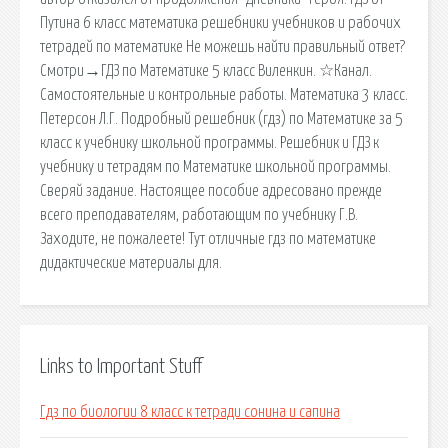
Путина 6 класс математика решебники учебников и рабочих
тетрадей по математике Не можешь найти правильный ответ?
Смотри→ГДЗ по Математике 5 класс Виленкин. ☆Канал.
Самостоятельные и контрольные работы. Математика 3 класс.
Петерсон Л.Г. Подробный решебник (гдз) по Математике за 5
класс к учебнику школьной программы. Решебник и ГДЗ к
учебнику и тетрадям по Математике школьной программы.
Сверяй задание. Настоящее пособие адресовано прежде
всего преподавателям, работающим по учебнику Г.В.
Заходите, не пожалеете! Тут отличные гдз по математике
дидактические материалы для.
Links to Important Stuff
Гдз по биологии 8 класс к тетради сонина и сапина