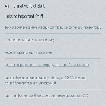
An Informative Text Blurb
Links to Important Stuff
Техническая механика учебник для техникумов лекции-презентации
Сочинение по плану по сказке муму
Реферат организация нирс в вузе
Гдз по географии рабочая тетрадь сиротин 10 класс ответы
Гдз алгебра и начала анализа учебник для 10-11 классов
общеобразовательных учреждений
Гдз по информатика 9 класс рабочая тетрадь босова 2013