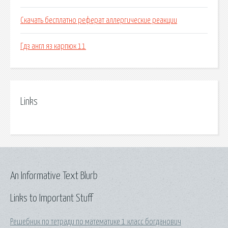
Скачать бесплатно реферат аллергические реакции
Гдз англ яз карпюк 11
Links
An Informative Text Blurb
Links to Important Stuff
Решебник по тетради по математике 1 класс богданович