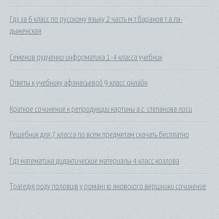
Гдз за 6 класс по русскому языку 2 часть м.т.баранов т.а.ла-
дыженская
Семенов рудченко информатика 1-4 класса учебник
Ответы к учебнику афанасьевой 9 класс онлайн
Краткое сочинение к репродукции картины а.с. степанова лоси
Решебник для 7 класса по всем предметам скачать бесплатно
Гдз математика дидактические материалы 4 класс козлова
Трагедія роду половців у романі ю яновского вершники сочинение