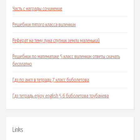
Часть с награды сочинение
Решебник пятого класса виленкин
Реферат на тему луна спутник земли маленький
Решебник по математике 5 класс виленкин ответы скачать
бесплатно
Гдз по англ в тетради 7 класс биболетова
Гдз тетрадь enjoy english 5 6 биболетова трубанева
Links