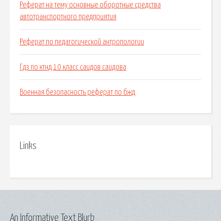
Реферат на тему основные оборотные средства
автотранспортного предприятия
Реферат по педагогической антропологии
Гдз по ктнд 10 класс саидов саидова
Военная безопасность реферат по бжд
Links
An Informative Text Blurb