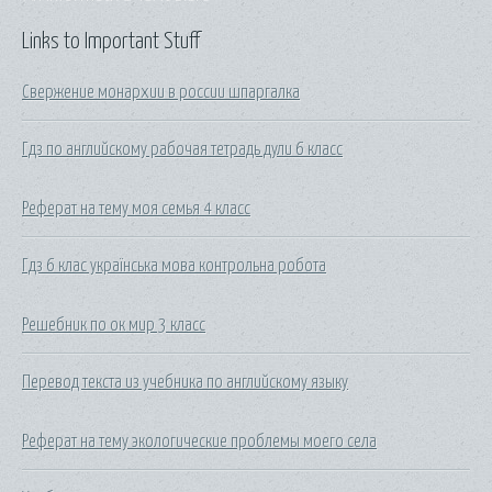
Links to Important Stuff
Свержение монархии в россии шпаргалка
Гдз по английскому рабочая тетрадь дули 6 класс
Реферат на тему моя семья 4 класс
Гдз 6 клас українська мова контрольна робота
Решебник по ок мир 3 класс
Перевод текста из учебника по английскому языку
Реферат на тему экологические проблемы моего села