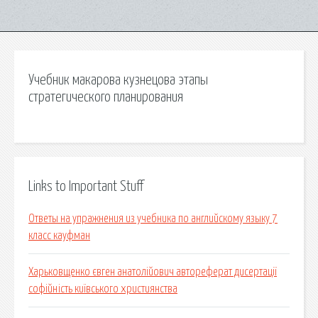
Учебник макарова кузнецова этапы
стратегического планирования
Links to Important Stuff
Ответы на упражнения из учебника по английскому языку 7
класс кауфман
Харьковщенко євген анатолійович автореферат дисертації
софійність київського християнства