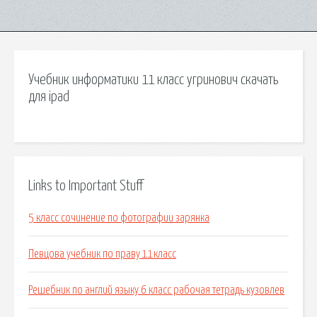
Учебник информатики 11 класс угринович скачать
для ipad
Links to Important Stuff
5 класс сочинение по фотографии зарянка
Певцова учебник по праву 11класс
Решебник по англий языку 6 класс рабочая тетрадь кузовлев