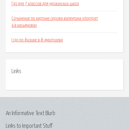
Гдз для 7 классов для украинских школ
Сочинение по картине серова валентина «портрет
а.в.касьянова»
I гдз по физике в ф дмитриева
Links
An Informative Text Blurb
Links to Important Stuff