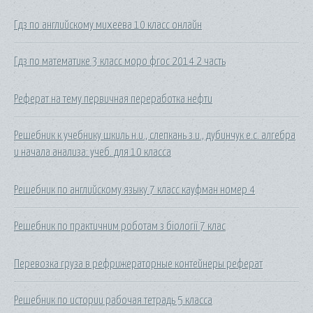
Гдз по английскому михеева 10 класс онлайн
Гдз по математике 3 класс моро фгос 2014 2 часть
Реферат на тему первичная переработка нефти
Решебник к учебнику шкиль н.и., слепкань з.и., дубинчук е.с. алгебра
и начала анализа: учеб. для 10 класса
Решебник по английскому языку 7 класс кауфман номер 4
Решебник по практичним роботам з біології 7 клас
Перевозка груза в рефрижераторные контейнеры реферат
Решебник по истории рабочая тетрадь 5 класса