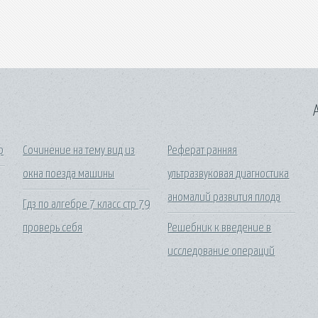
A
р
Сочинение на тему вид из
Реферат ранняя
окна поезда машины
ультразвуковая диагностика
аномалий развития плода
Гдз по алгебре 7 класс стр 79
проверь себя
Решебник к введение в
исследование операций