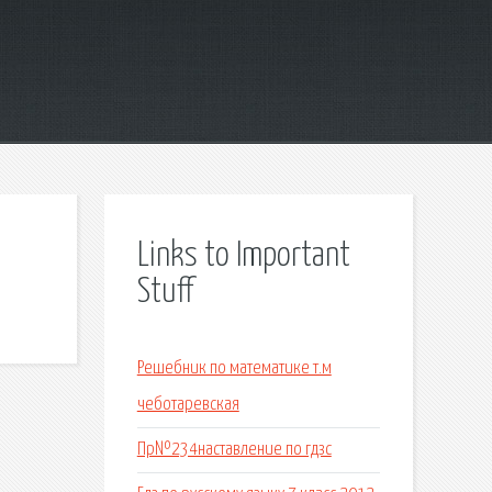
Links to Important
Stuff
Решебник по математике т.м
чеботаревская
Пр№234наставление по гдзс