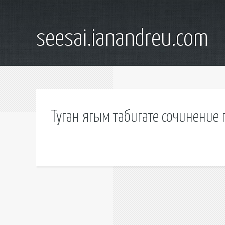
seesai.ianandreu.com
Туган ягым табигате сочинение 