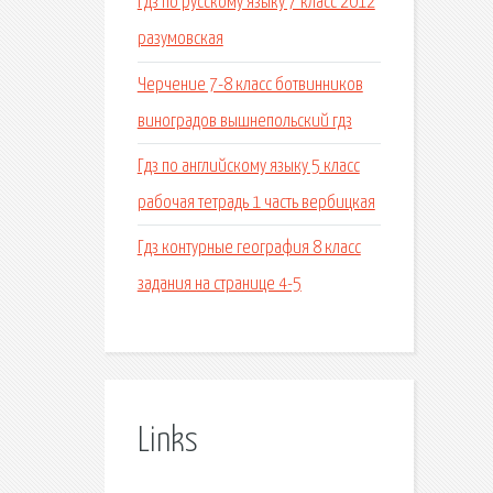
Гдз по русскому языку 7 класс 2012
разумовская
Черчение 7-8 класс ботвинников
виноградов вышнепольский гдз
Гдз по английскому языку 5 класс
рабочая тетрадь 1 часть вербицкая
Гдз контурные география 8 класс
задания на странице 4-5
Links