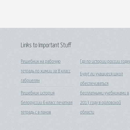
Links to Important Stuff
Решебник на рабочую
Гдз по истории россии годе
тетрадь по химии за 8 класс
Будут ли учащиеся школ
габриелян
обеспечиваться
Решебник история
бесплатными учебниками в
белоруссии 6 класс печатная
2013 году в орловской
тетрадь с в панов
области