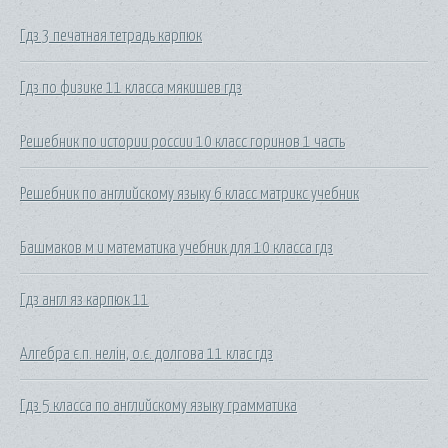
Гдз 3 печатная тетрадь карпюк
Гдз по физике 11 класса мякишев гдз
Решебник по истории россии 10 класс горинов 1 часть
Решебник по английскому языку 6 класс матрикс учебник
Башмаков м и математика учебник для 10 класса гдз
Гдз англ яз карпюк 11
Алгебра є.п. нелін, о.є. долгова 11 клас гдз
Гдз 5 класса по английскому языку грамматика