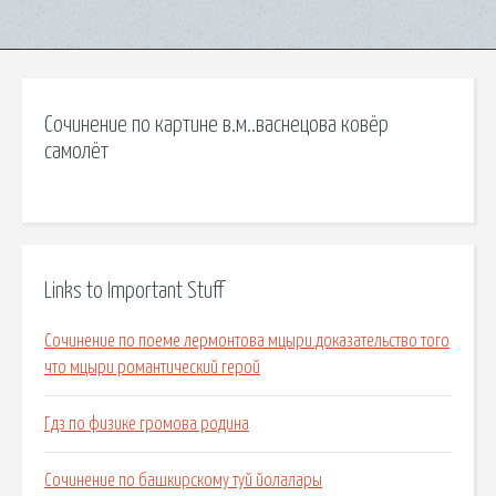
Сочинение по картине в.м..васнецова ковёр
самолёт
Links to Important Stuff
Сочинение по поеме лермонтова мцыри.доказательство того
что мцыри романтический герой
Гдз по физике громова родина
Сочинение по башкирскому туй йолалары