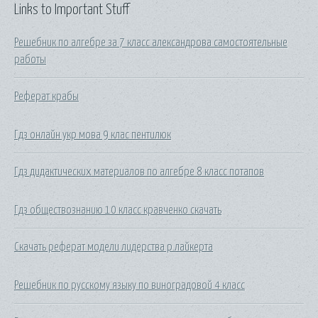
Links to Important Stuff
Решебник по алгебре за 7 класс александрова самостоятельные
работы
Реферат крабы
Гдз онлайн укр мова 9 клас пентилюк
Гдз дидактических материалов по алгебре 8 класс потапов
Гдз обществознанию 10 класс кравченко скачать
Скачать реферат модели лидерства р.лайкерта
Решебник по русскому языку по виноградовой 4 класс