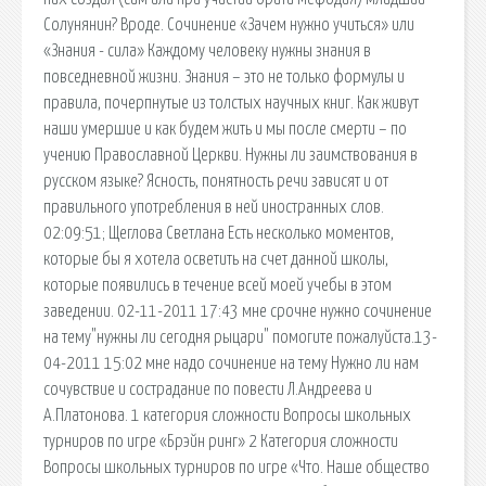
Солунянин? Вроде. Сочинение «Зачем нужно учиться» или
«Знания - сила» Каждому человеку нужны знания в
повседневной жизни. Знания – это не только формулы и
правила, почерпнутые из толстых научных книг. Как живут
наши умершие и как будем жить и мы после смерти – по
учению Православной Церкви. Нужны ли заимствования в
русском языке? Ясность, понятность речи зависят и от
правильного употребления в ней иностранных слов.
02:09:51; Щеглова Светлана Есть несколько моментов,
которые бы я хотела осветить на счет данной школы,
которые появились в течение всей моей учебы в этом
заведении. 02-11-2011 17:43 мне срочне нужно сочинение
на тему"нужны ли сегодня рыцари" помогите пожалуйста.13-
04-2011 15:02 мне надо сочинение на тему Нужно ли нам
сочувствие и сострадание по повести Л.Андреева и
А.Платонова. 1 категория сложности Вопросы школьных
турниров по игре «Брэйн ринг» 2 Категория сложности
Вопросы школьных турниров по игре «Что. Наше общество