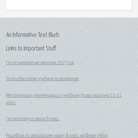
An Informative Text Blurb
Links to Important Stuff
Гдз по математике мерзляк 2015 год
Читать бесплатно учебник по вождению
Методические рекомендации к учебнику право никитина 10-11
класс
Гдз литература ланин 6 класс
Решебник по английскому языку 8 класс кауфман jykfqy