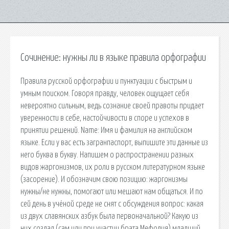
Сочинение: нужны ли в языке правила орфографии
Правила русской орфографии и пунктуации с быстрым и
умным поиском. Говоря правду, человек ощущает себя
невероятно сильным, ведь сознание своей правоты придает
уверенности в себе, настойчивости в споре и успехов в
принятии решений. Name: Имя и фамилия на английском
языке. Если у вас есть загранпаспорт, выпишите эти данные из
него буква в букву. Напишем о распространении разных
видов жаргонизмов, их роли в русском литературном языке
(засорение). И обозначим свою позицию: жаргонизмы
нужны/не нужны, помогают или мешают нам общаться. И по
сей день в учёной среде не снят с обсуждения вопрос: какая
из двух славянских азбук была первоначальной? Какую из
них создал (сам или при участии брата Мефодия) младший