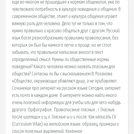
еще во многом не пришедшее к нормам общежития, уже по
чувствовало потребность в культуре поведения и общения. В
современном обществе, этикет и культура общения играют
важную роль для человека. Дело тут не только в том, что
нужно правильно и красиво общаться друг с другом. Русский
язык богат разнообразными правилами правописания, без
которых он был бы намного легче и проще, но не стоит
забывать, что правильное написание вносит в текст
определенный смысл. Нужны ли общественные нормы
поведения? Какого человека можно назвать опасным для
общества? Согласны ли Вы с высказыванием В. Розанова:
«Общество, окружающие убавляют душу, а не прибавляют.
Сочинение про интернет на русском языке Сегодня, интернет
есть почти в каждом доме. В интернете можно найти много
очень полезной информации для учебы или для чего-нибудь
другого. Орфография ; Правописание гласных ; i. Гласные
после шипящих и ц; ii. Гласные ы и и после. Как написать CV
(Curriculum Vitae) на английском языке: образец, примеры и
список полезных выражений. Казённое