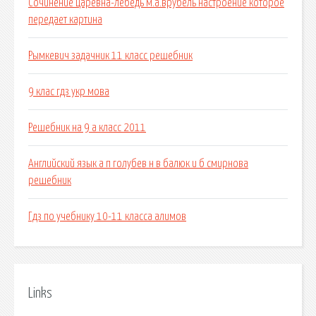
Сочинение царевна-лебедь м.а.врубель настроение которое
передает картина
Рымкевич задачник 11 класс решебник
9 клас гдз укр мова
Решебник на 9 а класс 2011
Английский язык а п голубев н в балюк и б смирнова
решебник
Гдз по учебнику 10-11 класса алимов
Links