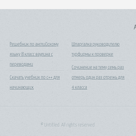
A
Решебник по английскому
Шпаргалка руководителю
языку 8 класс ваулина с
турфирмы к проверке
переводами
Сочинение на тему семь раз
Скачать учебник по c++ для
отмерь один раз отрежь для
начинающих
4 класса
© Untitled. All rights reserved.