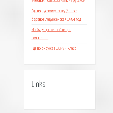
Учебник польский язык на русском
Гдз по русскому языку 7 класс
баранов ладыженская 1984 год
Мы будущее нашей нации
сочинение
Гдз по окружаешиму 3 класс
Links