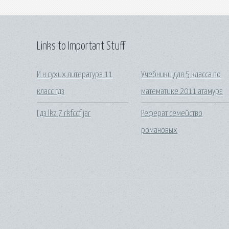
Links to Important Stuff
И н сухих литература 11
Учебники для 5 класса по
класс гдз
математике 2011 атамура
Гдз lkz 7 rkfccf jar
Реферат семейство
романовых