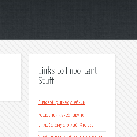
Links to Important
Stuff
Силовой фитнес учебник
Решебник к учебнику по
английскому спотлайт 9 класс