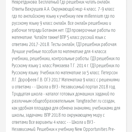
Невретдинова. Бесплатный Гдз решебник читать онлайн.
Ответы Вахрушев А.А. Окружающий мир 4 класс. 7-9 класс
гдз по английскому языку к учебнику new millennium гдз по
русскому языку 9 класс онлайн. Все онлайн решебники и
рабочие тетради Ботанам.нет. ГДЗ проверочные работы по
математике. Читайте также! ВПР 5 класс русский язык с
ответами 2017-2018. Тесты онлайн; ГДЗ решебник рабочая.
Лучшие учебные пособия по математике для 4 класса:
учебники, решебники, контрольные работы. ГДЗ решебник по
Русскому языку 1 класс Рамзаева Т.Г. 2014 г. ГДЗ решебник по
Русскому языку. Учебник по математике за 5 класс. Петерсон
Л.Г. Дорофеев Г.В. ОГЭ 2017 Математика 9 класс с решениями
и ответами - - Школа и ВУЗ - Независимый портал 2018 год.
Тридцатая школа - каталог готовых домашних заданий по
различным общеобразовательным. Yangteacher.ru создан,
как удобная площадка для обмена знаниями, учебниками для
школы, задачами. ВПР 2018 по окружающему миру с
ответами Все варианты 4 класс - - Школа и ВУЗ -
Независимый. Решебник к учебнику New Opportunities Pre-