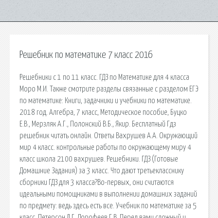
Решебник по математике 7 класс 2016
Решебники с 1 по 11 класс. ГДЗ по Математике для 4 класса
Моро М.И. Также смотрите разделы связанные с разделом ЕГЭ
по математике: Книги, задачники и учебники по математике.
2018 год. Алгебра, 7 класс, Методическое пособие, Буцко
Е.В., Мерзляк А.Г., Полонский В.Б., Якир. Бесплатный Гдз
решебник читать онлайн. Ответы Вахрушев А.А. Окружающий
мир 4 класс. контрольные работы по окружающему миру 4
класс школа 2100 вахрушев. Решебники. ГДЗ (Готовые
Домашние Задания) за 3 класс. Что дают третьекласснику
сборники ГДЗ для 3 класса?Во-первых, они считаются
идеальными помощниками в выполнении домашних заданий
по предмету: ведь здесь есть все. Учебник по математике за 5
класс. Петерсон Л.Г. Дорофеев Г.В. Перед вами сложный и