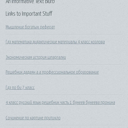
An Informative Text Blurb
Links to Important Stuff
Мышление богатых реферат
Гдз математика дидактические материалы 4 класс козлова
Экономическая история шпаргалки
Решебник дадаян а.а профессиональное образование
Гдз по би 7 класс
4 класс русский язык решебник часть 1 бунеев бунеева пронина
Сочинение по картине притихло