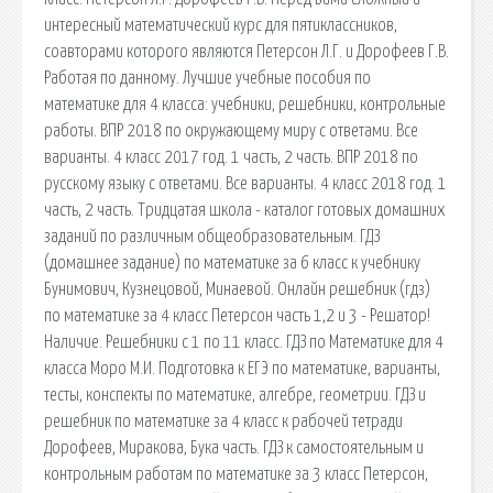
интересный математический курс для пятиклассников,
соавторами которого являются Петерсон Л.Г. и Дорофеев Г.В.
Работая по данному. Лучшие учебные пособия по
математике для 4 класса: учебники, решебники, контрольные
работы. ВПР 2018 по окружающему миру с ответами. Все
варианты. 4 класс 2017 год. 1 часть, 2 часть. ВПР 2018 по
русскому языку с ответами. Все варианты. 4 класс 2018 год. 1
часть, 2 часть. Тридцатая школа - каталог готовых домашних
заданий по различным общеобразовательным. ГДЗ
(домашнее задание) по математике за 6 класс к учебнику
Бунимович, Кузнецовой, Минаевой. Онлайн решебник (гдз)
по математике за 4 класс Петерсон часть 1,2 и 3 - Решатор!
Наличие. Решебники с 1 по 11 класс. ГДЗ по Математике для 4
класса Моро М.И. Подготовка к ЕГЭ по математике, варианты,
тесты, конспекты по математике, алгебре, геометрии. ГДЗ и
решебник по математике за 4 класс к рабочей тетради
Дорофеев, Миракова, Бука часть. ГДЗ к самостоятельным и
контрольным работам по математике за 3 класс Петерсон,