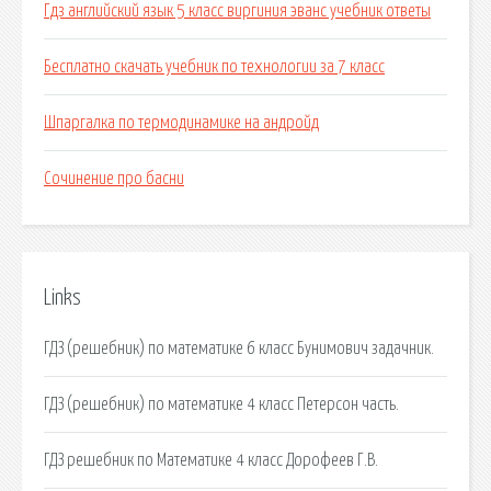
Гдз английский язык 5 класс виргиния эванс учебник ответы
Бесплатно скачать учебник по технологии за 7 класс
Шпаргалка по термодинамике на андройд
Сочинение про басни
Links
ГДЗ (решебник) по математике 6 класс Бунимович задачник.
ГДЗ (решебник) по математике 4 класс Петерсон часть.
ГДЗ решебник по Математике 4 класс Дорофеев Г.В.