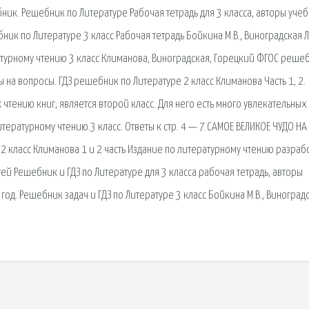
ик. Решебник по Литературе Рабочая тетрадь для 3 класса, авторы учеб
бник по Литературе 3 класс Рабочая тетрадь Бойкина М.В., Виноградская Л
ратурному чтению 3 класс Климанова, Виноградская, Горецкий ФГОС реше
ы на вопросы. ГДЗ решебник по Литературе 2 класс Климанова Часть 1, 2.
чтению книг, является второй класс. Для него есть много увлекательных
литературному чтению.3 класс. Ответы к стр. 4 — 7.САМОЕ ВЕЛИКОЕ ЧУДО НА
ю 2 класс Климанова 1 и 2 часть Издание по литературному чтению разраб
ей Решебник и ГДЗ по Литературе для 3 класса рабочая тетрадь, авторы
 год. Решебник задач и ГДЗ по Литературе 3 класс Бойкина М.В., Виноград