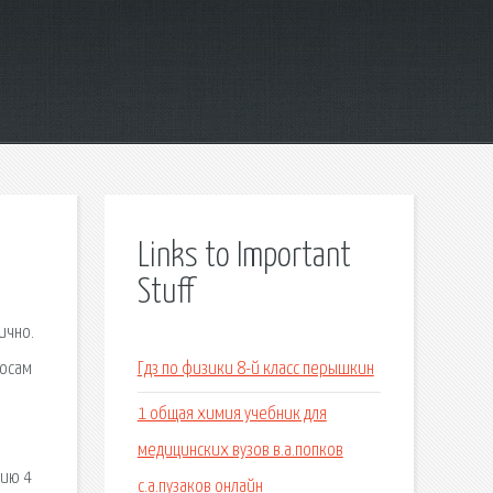
Links to Important
Stuff
ично.
росам
Гдз по физики 8-й класс перышкин
1 общая химия учебник для
медицинских вузов в.а.попков
нию 4
с.а.пузаков онлайн