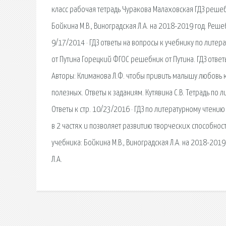
класс рабочая тетрадь Чуракова Малаховская ГДЗ решебн
Бойкина М.В., Виноградская Л.А. на 2018-2019 год. Реше
9/17/2014 · ГДЗ ответы на вопросы к учебнику по лите
от Путина Горецкий ФГОС решебник от Путина. ГДЗ ответ
Авторы: Климанова Л.Ф. чтобы привить малышу любовь к 
полезных. Ответы к заданиям. Кутявина С.В. Тетрадь по 
Ответы к стр. 10/23/2016 · ГДЗ по литературному чтени
в 2 частях и позволяет развитию творческих способност
учебника: Бойкина М.В., Виноградская Л.А. на 2018-2019
Л.А.