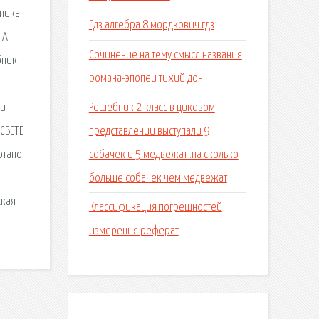
ника :
Гдз алгебра 8 мордкович гдз
.А.
Сочинение на тему смысл названия
бник
романа-эпопеи тихий дон
Решебник 2 класс в циковом
 и
представлении выступали 9
 СВЕТЕ
собачек и 5 медвежат .на сколько
отано
больше собачек чем медвежат
ская
Классификация погрешностей
измерения реферат