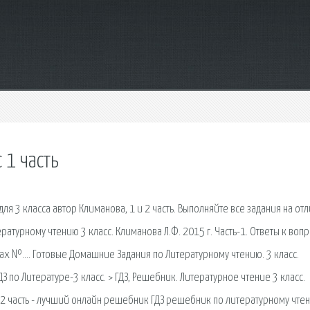
 1 часть
я 3 класса автор Климанова, 1 и 2 часть. Выполняйте все задания на отл
атурному чтению 3 класс. Климанова Л.Ф. 2015 г. Часть-1. Ответы к воп
цах №…. Готовые Домашние Задания по Литературному чтению. 3 класс.
 ГДЗ по Литературе-3 класс. > ГДЗ, Решебник. Литературное чтение 3 класс.
 и 2 часть - лучший онлайн решебник ГДЗ решебник по литературному чте