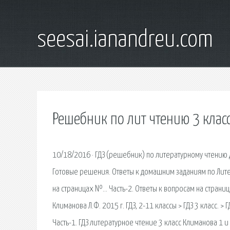
seesai.ianandreu.com
Решебник по лит чтению 3 класс
10/18/2016 · ГДЗ (решебник) по литературному чтению дл
Готовые решения. Ответы к домашним заданиям по Литер
на страницах №… Часть-2. Ответы к вопросам на страни
Климанова Л.Ф. 2015 г. ГДЗ, 2-11 классы > ГДЗ 3 класс. >
Часть-1. ГДЗ литературное чтение 3 класс Климанова 1