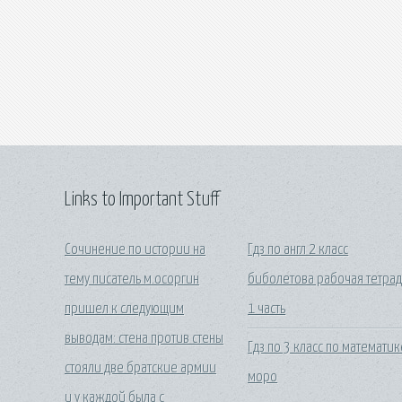
Links to Important Stuff
Сочинение по истории на
Гдз по англ 2 класс
тему писатель м.осоргин
биболетова рабочая тетрад
пришел к следующим
1 часть
выводам: стена против стены
Гдз по 3 класс по математик
стояли две братские армии
моро
и у каждой была с