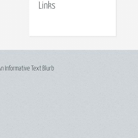
Links
n Informative Text Blurb