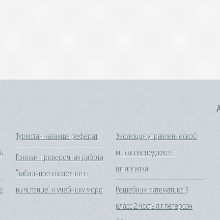
A
Туркістан казакша реферат
Эволюция управленческой
ь
мысли менеджмент
Готовая проверочная работа
шпаргалка
"табличное сложение и
е
вычитание" к учебнику моро
Решебник математика 3
класс 2 часть л.г петерсон