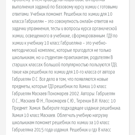
выполнения заданий по базовому курсу химии с готовыми
ответами. Учебник поможет. Решебник по химии для 10
класса Габриелян – это совокупность онлайн-ответов на
задачки упражнения, тесты и вопросы курса органической
химии, освещенного в учебнике, сформированным. ГДЗ по
химии к учебнику 10 класс Габриеляна – это учебно-
методический комплекс, которые пригодится не только
школьникам, но и студентам-практикантам, родителям В
старших классах большой популярностью пользуются ГДЗ,
такие как решебник по химии для 10-го класса от автора
Габриелян О.С. Все дело в том, что появляются новые
предметы, которые ГДЗ решебник по Химии 10 класс
Габриелян Маскаев Пономарев 2002. Авторы: Габриелян
О.С., Маскаев Ф.Н., Пономарев С.Ю., Теренин В.И. Класс: 10
Предмет: Химия. Выберите подходящее издание решебника.
Химия 10 класс Маскаев. Облегчить учебную нагрузку
школьникам поможет решебник по химии за 10 класс
Габриеляна 2015 года издания. Решебник и гдз 8 класс