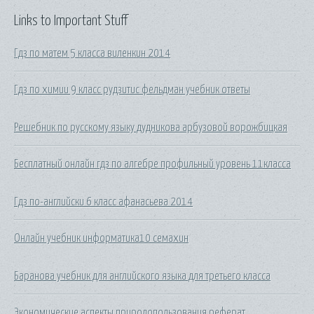
Links to Important Stuff
Гдз по матем 5 класса виленкин 2014
Гдз по химии 9 класс рудзитис фельдман учебник ответы
Решебник по русскому языку дудникова арбузовой ворожбицкая
Бесплатный онлайн гдз по алгебре профильный уровень 11класса
Гдз по-английски 6 класс афанасьева 2014
Онлайн учебник информатика10 семахин
Баранова учебник для английского языка для третьего класса
Экономические аспекты природопользования реферат