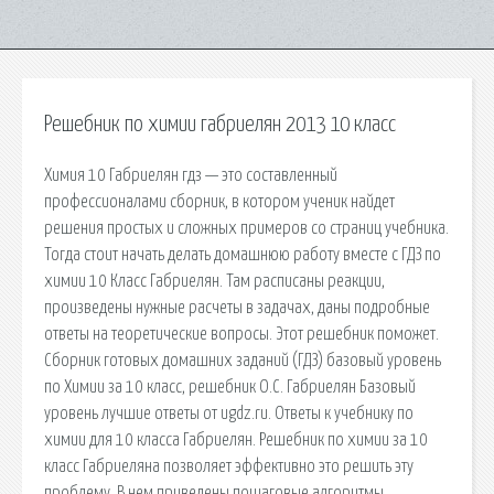
Решебник по химии габриелян 2013 10 класс
Химия 10 Габриелян гдз — это составленный
профессионалами сборник, в котором ученик найдет
решения простых и сложных примеров со страниц учебника.
Тогда стоит начать делать домашнюю работу вместе с ГДЗ по
химии 10 Класс Габриелян. Там расписаны реакции,
произведены нужные расчеты в задачах, даны подробные
ответы на теоретические вопросы. Этот решебник поможет.
Сборник готовых домашних заданий (ГДЗ) базовый уровень
по Химии за 10 класс, решебник О.С. Габриелян Базовый
уровень лучшие ответы от ugdz.ru. Ответы к учебнику по
химии для 10 класса Габриелян. Решебник по химии за 10
класс Габриеляна позволяет эффективно это решить эту
проблему. В нем приведены пошаговые алгоритмы