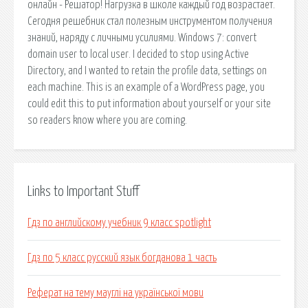
онлайн - Решатор! Нагрузка в школе каждый год возрастает.
Сегодня решебник стал полезным инструментом получения
знаний, наряду с личными усилиями. Windows 7: convert
domain user to local user. I decided to stop using Active
Directory, and I wanted to retain the profile data, settings on
each machine. This is an example of a WordPress page, you
could edit this to put information about yourself or your site
so readers know where you are coming.
Links to Important Stuff
Гдз по английскому учебник 9 класс spotlight
Гдз по 5 класс русский язык богданова 1 часть
Реферат на тему мауглі на української мови