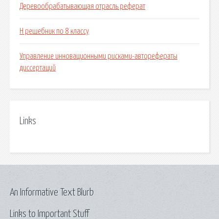
Деревообрабатывающая отрасль реферат
H решебник по 8 классу
Управление инновационными рисками-авторефераты
диссертаций
Links
An Informative Text Blurb
Links to Important Stuff