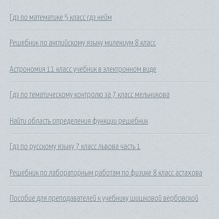
Гдз по математике 5 класс гдз нейм
Решебник по английскому языку милениум 8 класс
Астрономия 11 класс учебник в электронном виде
Гдз по тематическому контролю за 7 класс мельникова
Найти область определения функции решебник
Гдз по русскому языку 7 класс львова часть 1
Решебник по лабораторным работам по физике 8 класс астахова
Пособие для преподавателей к учебнику шишковой вербовской