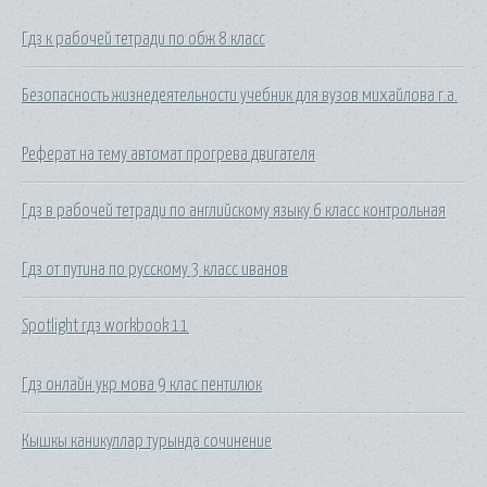
Гдз к рабочей тетради по обж 8 класс
Безопасность жизнедеятельности учебник для вузов михайлова г.а.
Реферат на тему автомат прогрева двигателя
Гдз в рабочей тетради по английскому языку 6 класс контрольная
Гдз от путина по русскому 3 класс иванов
Spotlight гдз workbook 11
Гдз онлайн укр мова 9 клас пентилюк
Кышкы каникуллар турында сочинение