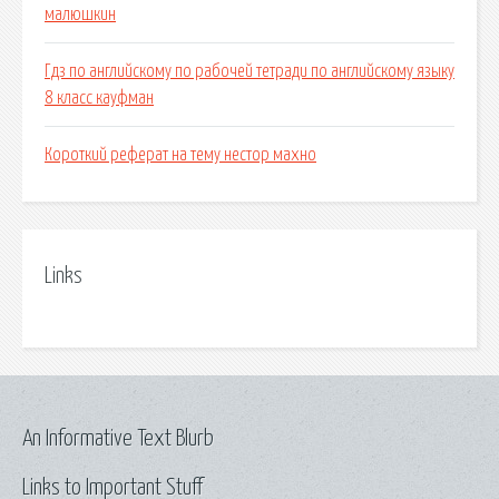
малюшкин
Гдз по английскому по рабочей тетради по английскому языку
8 класс кауфман
Короткий реферат на тему нестор махно
Links
An Informative Text Blurb
Links to Important Stuff