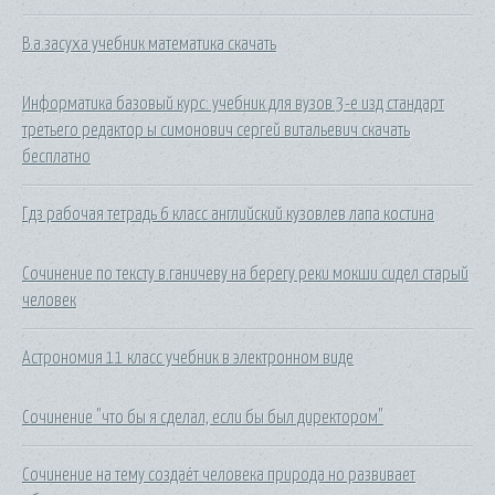
В.а.засуха учебник математика скачать
Информатика базовый курс: учебник для вузов 3-е изд стандарт
третьего редактор ы симонович сергей витальевич скачать
бесплатно
Гдз рабочая тетрадь 6 класс английский кузовлев лапа костина
Сочинение по тексту в.ганичеву на берегу реки мокши сидел старый
человек
Астрономия 11 класс учебник в электронном виде
Сочинение "что бы я сделал, если бы был директором"
Сочинение на тему создаёт человека природа но развивает