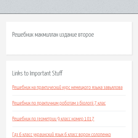
Решебник макмиллан издание второе
Links to Important Stuff
Решебник на практический курс немецкого языка завьялова
Решебник по практичним роботам з біології 7 клас
Решебник по геометрии 9 класс номер 1017
Гдз 6 класс украинский язык 6 класс ворон солопенко