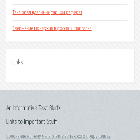
Теке орал қаласының тарихы реферат
Свержение монархии в россии шпаргалка
Links
An Informative Text Blurb
Links to Important Stuff
Сочинение на тему мы в ответе за тех кого приручили сл