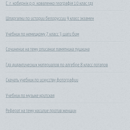
С. г. кобернік р.р. коваленко географія 10 клас гдз
Шпаргалки по истории белоруссии 9 класс экзамен
Учебник по немецкому 7 класс 3 шаги бим
Сочинение на тему описание памятника пушкина
Гдз дидактических материалов по алгебре 8 класс потапов
Скачать учебник по искусству фотографии
Учебник по музыке критская
Реферат на тему насилие против женщин