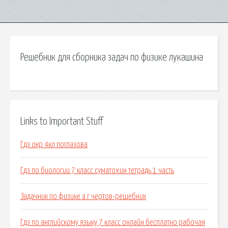
Решебник для сборника задач по физике лукашина
Links to Important Stuff
Гдз окр 4кл поглазова
Гдз по биологии 7 класс суматохин тетрадь 1 часть
Задачник по физике а.г чертов-решебник
Гдз по английскому языку 7 класс онлайн бесплатно рабочая