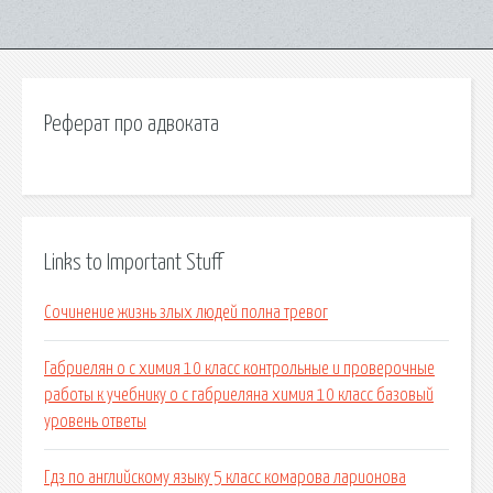
Реферат про адвоката
Links to Important Stuff
Сочинение жизнь злых людей полна тревог
Габриелян о с химия 10 класс контрольные и проверочные
работы к учебнику о с габриеляна химия 10 класс базовый
уровень ответы
Гдз по английскому языку 5 класс комарова ларионова