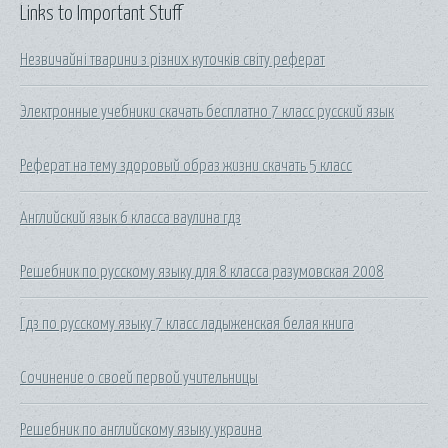
Links to Important Stuff
Незвичайні тварини з різних куточків світу реферат
Электронные учебники скачать бесплатно 7 класс русский язык
Реферат на тему здоровый образ жизни скачать 5 класс
Английский язык 6 класса ваулина гдз
Решебник по русскому языку для 8 класса разумовская 2008
Гдз по русскому языку 7 класс ладыженская белая книга
Сочинение о своей первой учительницы
Решебник по английскому языку украина