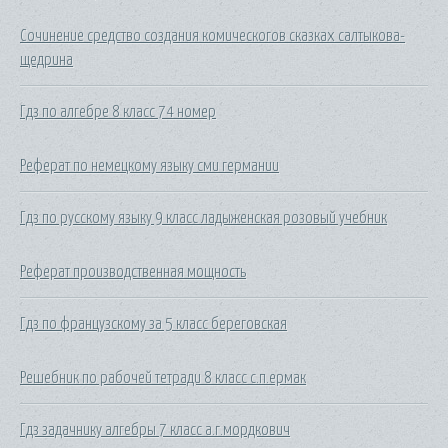
Сочинение средство создания комическогов сказках салтыкова-
щедрина
Гдз по алгебре 8 класс 74 номер
Реферат по немецкому языку сми германии
Гдз по русскому языку 9 класс ладыженская розовый учебник
Реферат производственная мощность
Гдз по французскому за 5 класс береговская
Решебник по рабочей тетради 8 класс с.п.ермак
Гдз задачнику алгебры 7 класс а.г.мордкович