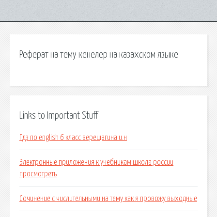
Реферат на тему кенелер на казахском языке
Links to Important Stuff
Гдз по english 6 класс верещагина и.н
Электронные приложения к учебникам школа россии
просмотреть
Сочинение с числительными на тему как я провожу выходные