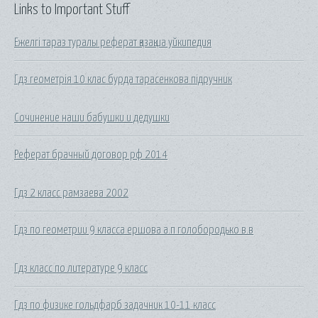
Links to Important Stuff
Ежелгі тараз туралы реферат қазақша уйкипедия
Гдз геометрія 10 клас бурда тарасенкова підручник
Сочинение наши бабушки и дедушки
Реферат брачный договор рф 2014
Гдз 2 класс рамзаева 2002
Гдз по геометрии 9 класса ершова а.п голобородько в.в
Гдз класс по литературе 9 класс
Гдз по физике гольдфарб задачник 10-11 класс