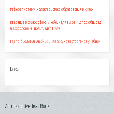
Реферат на тему: характеристика образования в хмао
Введение в философию: учебник для вузов ч 2 под общ ред
и.т.фролова м.: политиздат 1989.
Гдз по биологии учебник 6 класс сухова строганов учебник
Links
An Informative Text Blurb