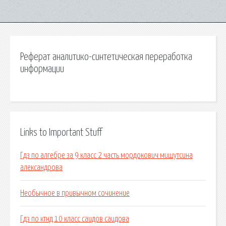
Реферат аналитико-синтетическая переработка
информации
Links to Important Stuff
Гдз по алгебре за 9 класс 2 часть мордокович мишутсина
александрова
Необычное в привычном сочинение
Гдз по ктнд 10 класс саидов саидова