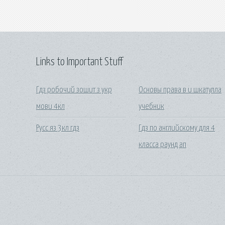
Links to Important Stuff
Гдз робочий зошит з укр
Основы права в и шкатулла
мови 4кл
учебник
Русс яз 3кл гдз
Гдз по английскому для 4
класса раунд ап