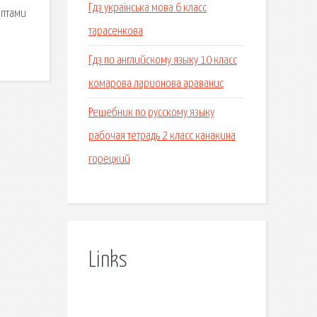
Гдз українська мова 6 класс
ептами
тарасенкова
Гдз по английскому языку 10 класс
комарова ларионова араванис
Решебник по русскому языку
рабочая тетрадь 2 класс канакина
горецкий
Links