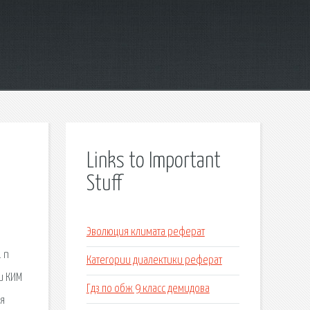
Links to Important
Stuff
Эволюция климата реферат
 n
Категории диалектики реферат
и КИМ
Гдз по обж 9 класс демидова
ся