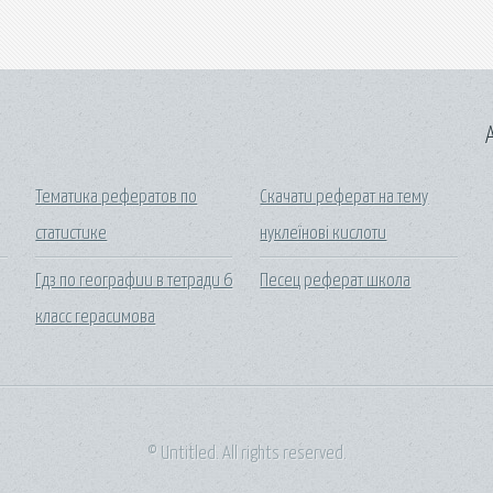
A
Тематика рефератов по
Скачати реферат на тему
статистике
нуклеїнові кислоти
Гдз по географии в тетради 6
Песец реферат школа
класс герасимова
© Untitled. All rights reserved.