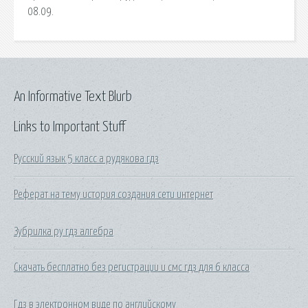
08.09.
An Informative Text Blurb
Links to Important Stuff
Русский язык 5 класс а рудякова гдз
Реферат на тему история создания сети интернет
Зубрилка ру гдз алгебра
Скачать бесплатно без регистрации и смс гдз для 6 класса
Гдз в электронном виде по английскому