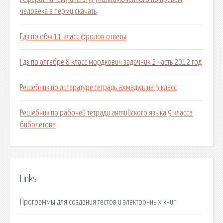
человека в перми скачать
Гдз по обж 11 класс фролов ответы
Гдз по алгебре 8 класс мордкович задачник 2 часть 2012 год
Решебник по литературе тетрадь ахмадулина 5 класс
Решебник по рабочей тетради английского языка 9 класса
биболетова
Links
Программы для создания тестов и электронных книг