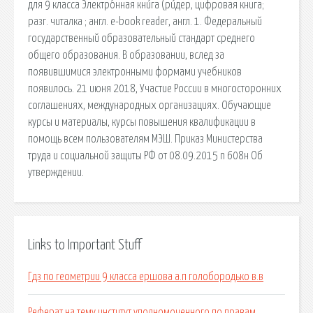
для 9 класса Электро́нная кни́га (ри́дер, цифровая книга;
разг. читалка ; англ. e-book reader, англ. 1. Федеральный
государственный образовательный стандарт среднего
общего образования. В образовании, вслед за
появившимися электронными формами учебников
появилось. 21 июня 2018, Участие России в многосторонних
соглашениях, международных организациях. Обучающие
курсы и материалы, курсы повышения квалификации в
помощь всем пользователям МЭШ. Приказ Министерства
труда и социальной защиты РФ от 08.09.2015 n 608н Об
утверждении.
Links to Important Stuff
Гдз по геометрии 9 класса ершова а.п голобородько в.в
Реферат на тему институт уполномоченного по правам