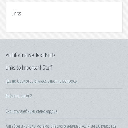
Links
An Informative Text Blurb
Links to Important Stuff
Гдз по биологии 8 класс ответ на вопросы
Реферат карл 2
Скачать учебники стенокардия
Алгебра и начала математического анализа колягин 10 класс гдз