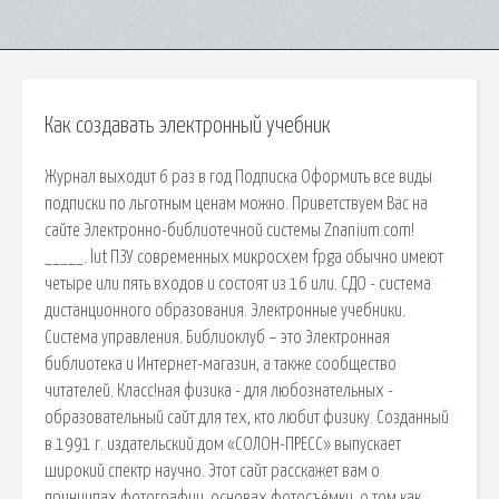
Как создавать электронный учебник
Журнал выходит 6 раз в год Подписка Оформить все виды
подписки по льготным ценам можно. Приветствуем Вас на
сайте Электронно-библиотечной системы Znanium.com!
_____. lut ПЗУ современных микросхем fpga обычно имеют
четыре или пять входов и состоят из 16 или. СДО - система
дистанционного образования. Электронные учебники.
Система управления. Библиоклуб – это Электронная
библиотека и Интернет-магазин, а также сообщество
читателей. Класс!ная физика - для любознательных -
образовательный сайт для тех, кто любит физику. Созданный
в 1991 г. издательский дом «СОЛОН-ПРЕСС» выпускает
широкий спектр научно. Этот сайт расскажет вам о
принципах фотографии, основах фотосъёмки, о том как