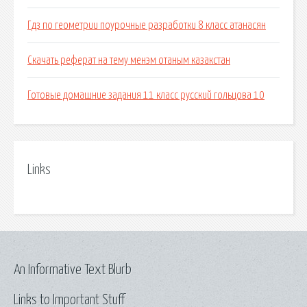
Гдз по геометрии поурочные разработки 8 класс атанасян
Скачать реферат на тему менэм отаным казакстан
Готовые домашние задания 11 класс русский гольцова 10
Links
An Informative Text Blurb
Links to Important Stuff