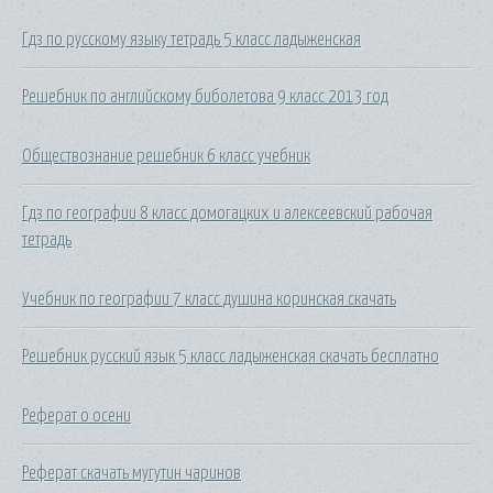
Гдз по русскому языку тетрадь 5 класс ладыженская
Решебник по английскому биболетова 9 класс 2013 год
Обществознание решебник 6 класс учебник
Гдз по географии 8 класс домогацких и алексеевский рабочая
тетрадь
Учебник по географии 7 класс душина коринская скачать
Решебник русский язык 5 класс ладыженская скачать бесплатно
Реферат о осени
Реферат скачать мугутин чаринов