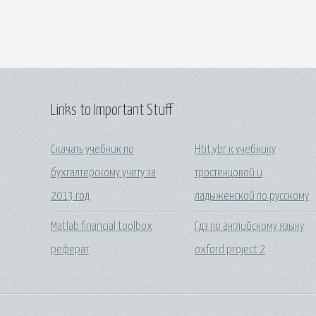
Links to Important Stuff
Скачать учебник по
Htit,ybr к учебнику
бухгалтерскому учету за
тростенцовой и
2013 год
ладыженской по русскому
Matlab financial toolbox
Гдз по английскому языку
реферат
oxford project 2