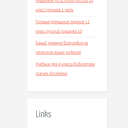
Решебник по истории россии 10
класс горинов 1 часть
Готовые домашние задания 11
класс русский гольцова 10
Бакый урманче биография на
татарском языке реферат
Учебник для 4 класса биболетова
скачать бесплатно
Links