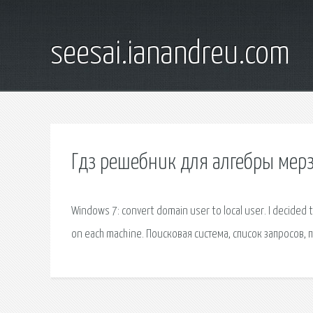
seesai.ianandreu.com
Гдз решебник для алгебры мер
Windows 7: convert domain user to local user. I decided to
on each machine. Поисковая сиcтема, список запросов,