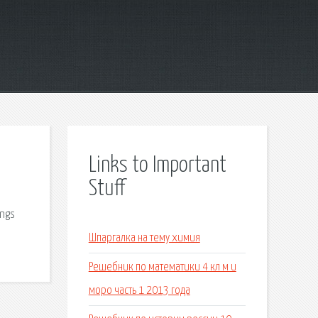
Links to Important
Stuff
ings
Шпаргалка на тему химия
Решебник по математики 4 кл м и
моро часть 1 2013 года