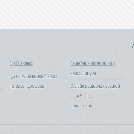
A
Гдз 8 й класс
Решебник математика 3
класс атамура
Гдз по математике 5 класс
петерсон дрофеев
Онлайн решебник русский
язык 5 класс т.а
ладыженская