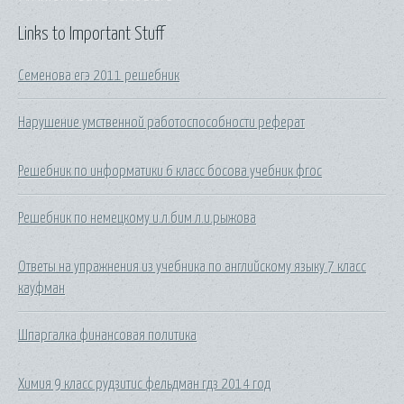
Links to Important Stuff
Семенова егэ 2011 решебник
Нарушение умственной работоспособности реферат
Решебник по информатики 6 класс босова учебник фгос
Решебник по немецкому и.л.бим л.и.рыжова
Ответы на упражнения из учебника по английскому языку 7 класс
кауфман
Шпаргалка финансовая политика
Химия 9 класс рудзитис фельдман гдз 2014 год