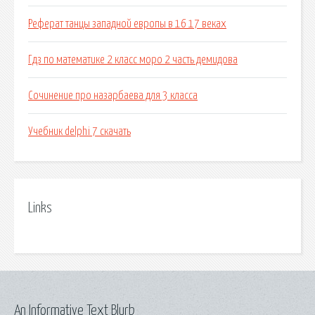
Реферат танцы западной европы в 16 17 веках
Гдз по математике 2 класс моро 2 часть демидова
Сочинение про назарбаева для 3 класса
Учебник delphi 7 скачать
Links
An Informative Text Blurb