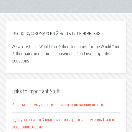
Гдз по русскому 6 кл 2 часть ладыженская
We wrote these Would You Rather Questions for the Would Your
Rather Game in our mom’s basement. Can’t use Jeopardy
questions
Links to Important Stuff
Реферат на тему наркомания и токсикомания по обж
Гдз русский язык 3 класс канакина рабочая тетрадь 1 часть
решебник ответы