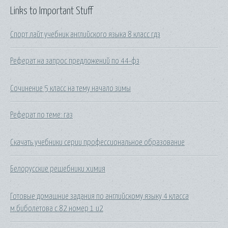
Links to Important Stuff
Спорт лайт учебник английского языка 8 класс гдз
Реферат на запрос предложений по 44-фз
Сочинение 5 класс на тему начало зимы
Реферат по теме: газ
Скачать учебники серии профессиональное образование
Белорусские решебники химия
Готовые домашние задания по английскому языку 4 класса
м.биболетова с.82 номер 1 и2