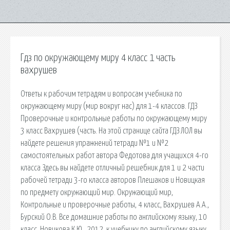
Гдз по окружающему миру 4 класс 1 часть
вахрушев
Ответы к рабочим тетрадям и вопросам учебника по
окружающему миру (мир вокруг нас) для 1-4 классов. ГДЗ
Проверочные и контрольные работы по окружающему миру
3 класс Вахрушев (часть. На этой странице сайта ГДЗ ЛОЛ вы
найдете решения упражнений тетради №1 и №2
самостоятельных работ автора Федотова для учащихся 4-го
класса Здесь вы найдете отличный решебник для 1 и 2 части
рабочей тетради 3-го класса авторов Плешаков и Новицкая
по предмету окружающий мир. Окружающий мир,
Контрольные и проверочные работы, 4 класс, Вахрушев А.А.,
Бурский О.В. Bсe домашние работы по английскому языку, 10
класс, Новикова К.Ю., 2012, к учебнику по английскому языку