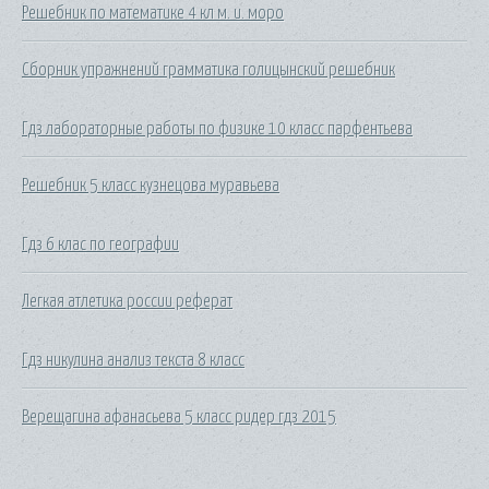
Решебник по математике 4 кл м. и. моро
Сборник упражнений грамматика голицынский решебник
Гдз лабораторные работы по физике 10 класс парфентьева
Решебник 5 класс кузнецова муравьева
Гдз 6 клас по географии
Легкая атлетика россии реферат
Гдз никулина анализ текста 8 класс
Верещагина афанасьева 5 класс ридер гдз 2015