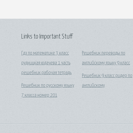
Links to Important Stuff
Гдз по математике 3 класс
Решебник переводы по
рудницкая юдачева 1 часть
английскому языку 9 класс
решебник рабочая тетрадь
Решебник 9 класс ридер по
Решебник по русскому языку
английскому
7 класса номер 201