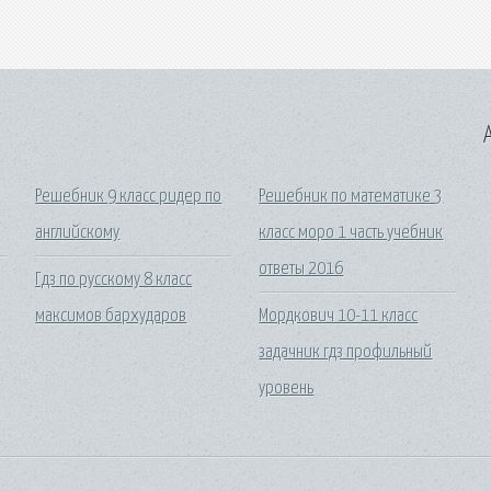
A
Решебник 9 класс ридер по
Решебник по математике 3
английскому
класс моро 1 часть учебник
ответы 2016
Гдз по русскому 8 класс
максимов бархударов
Мордкович 10-11 класс
задачник гдз профильный
уровень