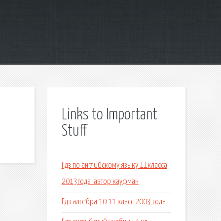
Links to Important
Stuff
Гдз по английскому языку 11класса
2013года .автор кауфман
Гдз алгебра 10 11 класс 2003 года i