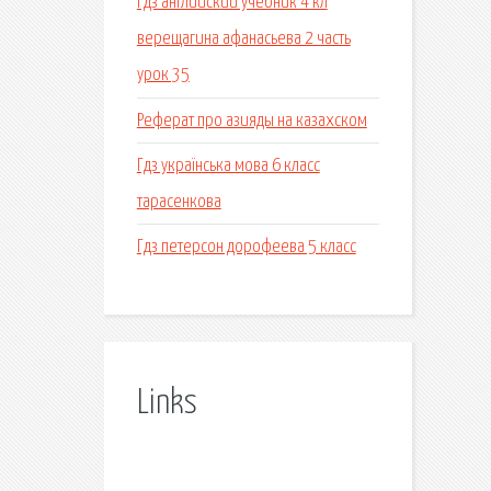
Гдз английский учебник 4 кл
верещагина афанасьева 2 часть
урок 35
Реферат про азияды на казахском
Гдз українська мова 6 класс
тарасенкова
Гдз петерсон дорофеева 5 класс
Links