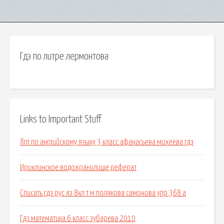
Гдз по литре лермонтова
Links to Important Stuff
Лгп по английскому языку 3 класс афанасьева михеева гдз
Ириклинское водохранилище реферат
Списать гдз рус яз 8кл т м полякова самонова упр.368 а
Гдз математика 6 класс зубарева 2010